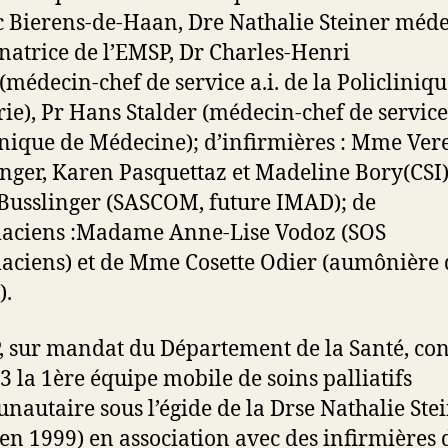
c Bierens-de-Haan, Dre Nathalie Steiner méd
natrice de l’EMSP, Dr Charles-Henri
(médecin-chef de service a.i. de la Policliniq
rie), Pr Hans Stalder (médecin-chef de service
inique de Médecine); d’infirmières : Mme Ver
nger, Karen Pasquettaz et Madeline Bory(CSI
Busslinger (SASCOM, future IMAD); de
aciens :Madame Anne-Lise Vodoz (SOS
ciens) et de Mme Cosette Odier (aumônière
).
, sur mandat du Département de la Santé, con
3 la 1ère équipe mobile de soins palliatifs
autaire sous l’égide de la Drse Nathalie Ste
’en 1999) en association avec des infirmières 