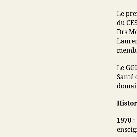
Le pre
du CES
Drs Mo
Lauren
membr
Le GGP
Santé 
domain
Histor
1970
:
enseig