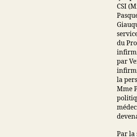
CSI (M
Pasque
Giauqu
servic
du Pro
infirm
par Ve
infirm
la per
Mme Pi
politi
médeci
devena
Par la