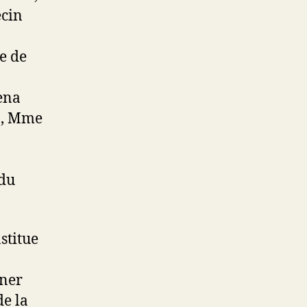
ecin
ue de
ena
), Mme
 du
stitue
iner
de la