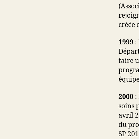
(Assoc
rejoig
créée 
1999
:
Départ
faire 
progra
équipe
2000
:
soins p
avril 
du pr
SP 201