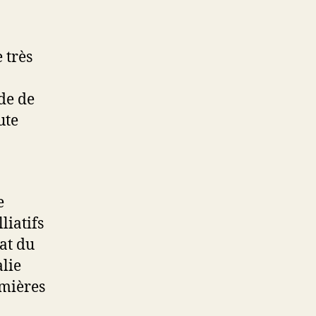
 très
ide de
ute
e
liatifs
at du
alie
rmières