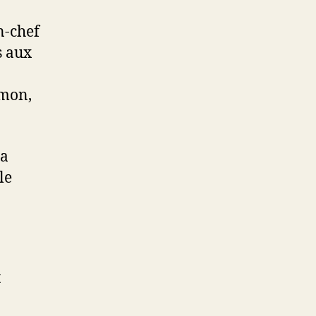
n-chef
s aux
imon,
la
le
t