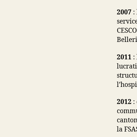
2007
:
servic
CESCO 
Beller
2011
:
lucrat
struct
l’hosp
2012
:
commu
canton
la FSA