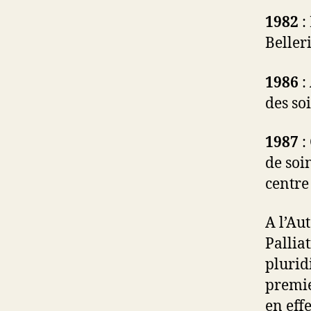
1982
:
Beller
1986
:
des soi
1987
:
de soi
centre
A l’A
Pallia
plurid
premie
en eff