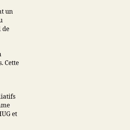
nt un
u
 de
n
. Cette
iatifs
amme
HUG et