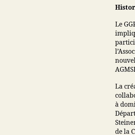
Histo
Le GGP
impliq
partic
l’Asso
nouvel
AGMSP 
La cré
collab
à domi
Départ
Steine
de la C