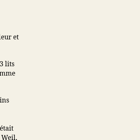
leur et
 lits
comme
ins
était
 Weil,