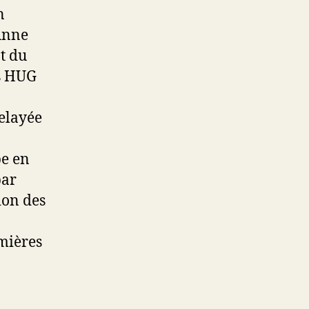
n
Anne
t du
es HUG
elayée
pe en
par
ion des
rmières