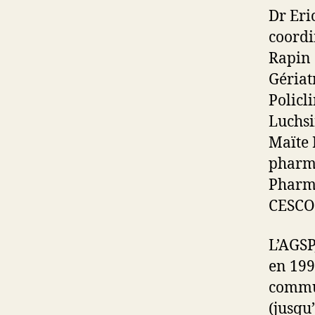
Dr Eri
coordi
Rapin 
Gériat
Policl
Luchsi
Maïte 
pharm
Pharma
CESCO
L’AGSP
en 199
commun
(jusqu