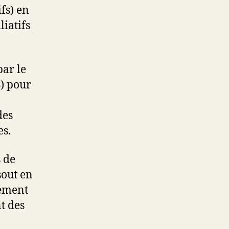
fs) en
liatifs
ar le
S) pour
des
es.
 de
sout en
nement
t des