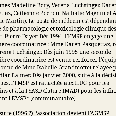
mes Madeline Bory, Verena Luchsinger, Kare
ttaz, Catherine Pochon, Nathalie Magnin et 
e Martin). Le poste de médecin est dépendan
e de pharmacologie et toxicologie clinique d
f. Pierre Dayer. Dès 1994, l’EMSP engage une
ière coordinatrice : Mme Karen Pasquettaz, r
rena Luchsinger. Dès juin 1995 une seconde
ière coordinatrice est venue renforcer l’équi
sonne de Mme Isabelle Grandmottet relayée 
lar Balmer. Dès janvier 2000, suite à la décis
ques, l’EMSP est rattachée aux HUG pour les
ns et à la FSASD (future IMAD) pour les infi
nt l’EMSPc (communautaire).
 suite (1996 ?) l’association devient l’AGMSP